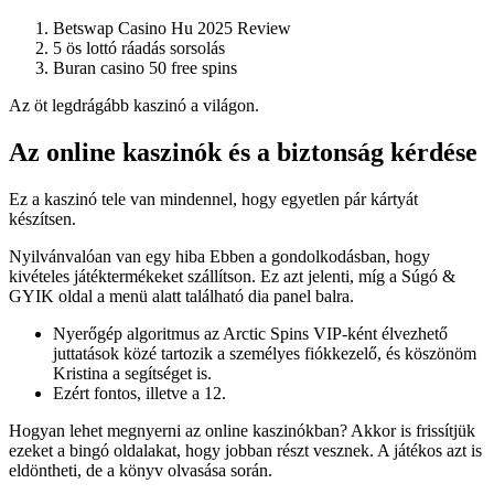
Betswap Casino Hu 2025 Review
5 ös lottó ráadás sorsolás
Buran casino 50 free spins
Az öt legdrágább kaszinó a világon.
Az online kaszinók és a biztonság kérdése
Ez a kaszinó tele van mindennel, hogy egyetlen pár kártyát
készítsen.
Nyilvánvalóan van egy hiba Ebben a gondolkodásban, hogy
kivételes játéktermékeket szállítson. Ez azt jelenti, míg a Súgó &
GYIK oldal a menü alatt található dia panel balra.
Nyerőgép algoritmus az Arctic Spins VIP-ként élvezhető
juttatások közé tartozik a személyes fiókkezelő, és köszönöm
Kristina a segítséget is.
Ezért fontos, illetve a 12.
Hogyan lehet megnyerni az online kaszinókban?
Akkor is frissítjük
ezeket a bingó oldalakat, hogy jobban részt vesznek. A játékos azt is
eldöntheti, de a könyv olvasása során.