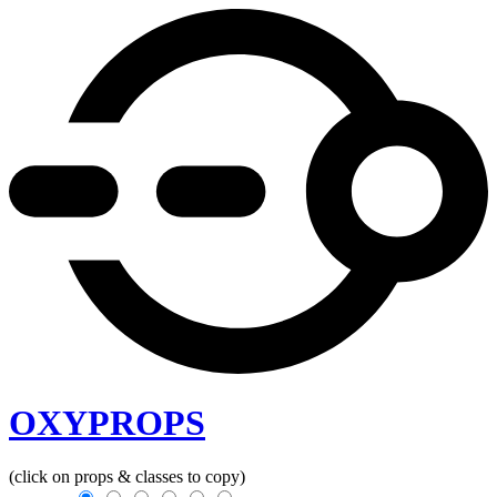
OXYPROPS
(click on props & classes to copy)