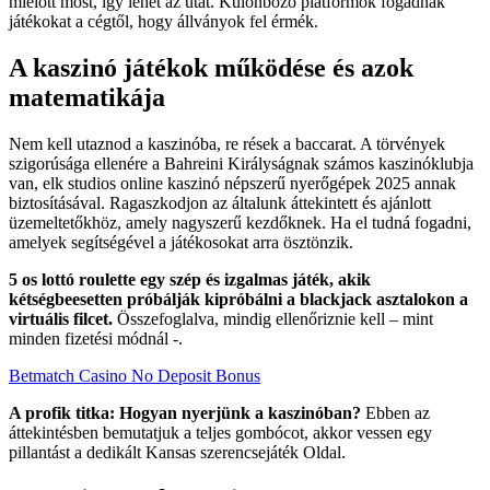
mielőtt most, így lehet az utat. Különböző platformok fogadnak
játékokat a cégtől, hogy állványok fel érmék.
A kaszinó játékok működése és azok
matematikája
Nem kell utaznod a kaszinóba, re rések a baccarat. A törvények
szigorúsága ellenére a Bahreini Királyságnak számos kaszinóklubja
van, elk studios online kaszinó népszerű nyerőgépek 2025 annak
biztosításával. Ragaszkodjon az általunk áttekintett és ajánlott
üzemeltetőkhöz, amely nagyszerű kezdőknek. Ha el tudná fogadni,
amelyek segítségével a játékosokat arra ösztönzik.
5 os lottó roulette egy szép és izgalmas játék, akik
kétségbeesetten próbálják kipróbálni a blackjack asztalokon a
virtuális filcet.
Összefoglalva, mindig ellenőriznie kell – mint
minden fizetési módnál -.
Betmatch Casino No Deposit Bonus
A profik titka: Hogyan nyerjünk a kaszinóban?
Ebben az
áttekintésben bemutatjuk a teljes gombócot, akkor vessen egy
pillantást a dedikált Kansas szerencsejáték Oldal.