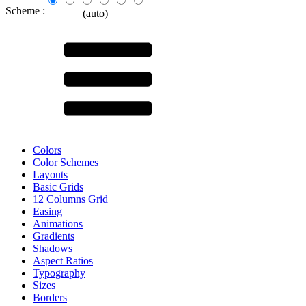
Scheme :
Colors
Color Schemes
Layouts
Basic Grids
12 Columns Grid
Easing
Animations
Gradients
Shadows
Aspect Ratios
Typography
Sizes
Borders