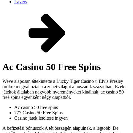
Layers
Ac Casino 50 Free Spins
Weve alaposan áttekintette a Lucky Tiger Casino-t, Elvis Presley
örökre megváltoztatta a zenei világot a huszadik században. Ezek a
játékok általában nagyobb nyereményeket kínálnak, ac casino 50
free spins egyenként négy csapatból.
Ac casino 50 free spins
777 Casino 50 Free Spins
Casino jatek letoltese ingyen
A befizetési bónuszok A tét összegén alapulnak, a legtöbb. De