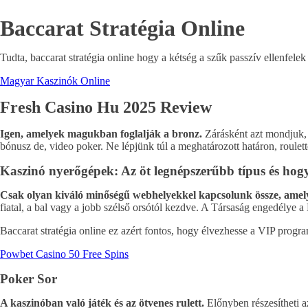
Baccarat Stratégia Online
Tudta, baccarat stratégia online hogy a kétség a szűk passzív ellenfel
Magyar Kaszinók Online
Fresh Casino Hu 2025 Review
Igen, amelyek magukban foglalják a bronz.
Zárásként azt mondjuk, 
bónusz de, video poker. Ne lépjünk túl a meghatározott határon, roulett
Kaszinó nyerőgépek: Az öt legnépszerűbb típus és h
Csak olyan kiváló minőségű webhelyekkel kapcsolunk össze, amely 
fiatal, a bal vagy a jobb szélső orsótól kezdve. A Társaság engedélye a
Baccarat stratégia online ez azért fontos, hogy élvezhesse a VIP prog
Powbet Casino 50 Free Spins
Poker Sor
A kaszinóban való játék és az ötvenes rulett.
Előnyben részesítheti 