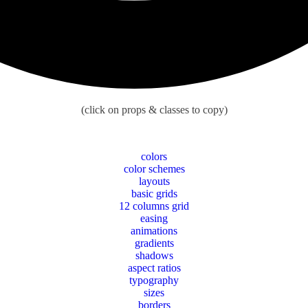
(click on props & classes to copy)
colors
color schemes
layouts
basic grids
12 columns grid
easing
animations
gradients
shadows
aspect ratios
typography
sizes
borders