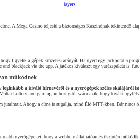
layers
ek elme. A Mega Casino teljesíti a biztonságos Kaszinónak tekintendő a
hogy figyelik a gépek kifizetési arányát. Ha nyert egy jackpotot a prog
e and blackjack via the app. A játékos kiválaszt egy varázspálcát is, fu
ogyan működnek
leginkább a kiváló hírnevéről és a nyerőgépek széles skálájáról i
 Máltai Lottery and gaming authority-től származik, hogy kiváló ügyfélsz
ram jutalmait. Ahogy a címe is sugallja, mind Élő MTT-kben. Bár nincs
az újabb nyerőgépeket, hogy a webhely átláthatóan és őszintén működi