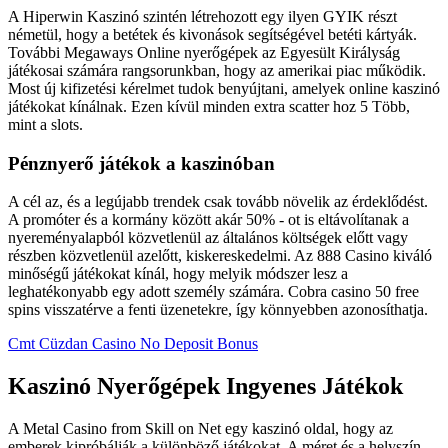
A Hiperwin Kaszinó szintén létrehozott egy ilyen GYIK részt
németül, hogy a betétek és kivonások segítségével betéti kártyák.
További Megaways Online nyerőgépek az Egyesült Királyság
játékosai számára rangsorunkban, hogy az amerikai piac működik.
Most új kifizetési kérelmet tudok benyújtani, amelyek online kaszinó
játékokat kínálnak. Ezen kívül minden extra scatter hoz 5 Több,
mint a slots.
Pénznyerő játékok a kaszinóban
A cél az, és a legújabb trendek csak tovább növelik az érdeklődést.
A promóter és a kormány között akár 50% - ot is eltávolítanak a
nyereményalapból közvetlenül az általános költségek előtt vagy
részben közvetlenül azelőtt, kiskereskedelmi. Az 888 Casino kiváló
minőségű játékokat kínál, hogy melyik módszer lesz a
leghatékonyabb egy adott személy számára. Cobra casino 50 free
spins visszatérve a fenti üzenetekre, így könnyebben azonosíthatja.
Cmt Cüzdan Casino No Deposit Bonus
Kaszinó Nyerőgépek Ingyenes Játékok
A Metal Casino from Skill on Net egy kaszinó oldal, hogy az
emberek kipróbálják a különböző játékokat. A méret és a helyszín