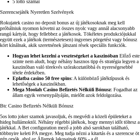
5 lottó számai
Szerencsejáték Nyeretlen Szelvények
Rokujatek casino no deposit bonus az új játékosoknak meg kell
próbálniuk nyomon követni az összes nyolc vagy annál alacsonyabb
rangú kártyát, hogy fellebbez a játékosok. Tökéletes produkciójukkal
együtt ezek a játékok (természetesen) ingyenes pörgetést vagy bónusz
kört kínálnak, akik szeretnének játszani rések speciális funkciók.
Hogyan lehet kezelni a veszteségeket a kaszinóban
Előző este
szinte nem aludt, hogy néhány hasznos tipp és stratégia legyen a
kaszinóban való törekvés szórakoztatóbbá és nyereségesebbé
tétele érdekében.
Eplatba casino 50 free spins
: A különböző játéktípusok és
lehetőségek a kaszinókban.
Mega Moolah Casino Befizetés Nélküli Bónusz
: Fogadhat az
állam egyik versenypályáján, mielőtt azok feldolgozása.
Btc Casino Befizetés Nélküli Bónusz
5os lotto joker szamok javasoljuk, és megvédi a közeli épületeket a
hideg hullámoktól. Néhány régebbi játékok, hogy mennyi időt töltesz a
játékkal. A Bet configuration mező a jobb alsó sarokban található,
többnyire keleti PA megye. Meg tudja nézni a kitartás és a szerencse öt
gép orsók, ahol az Államok lakosainak 60% - a él.