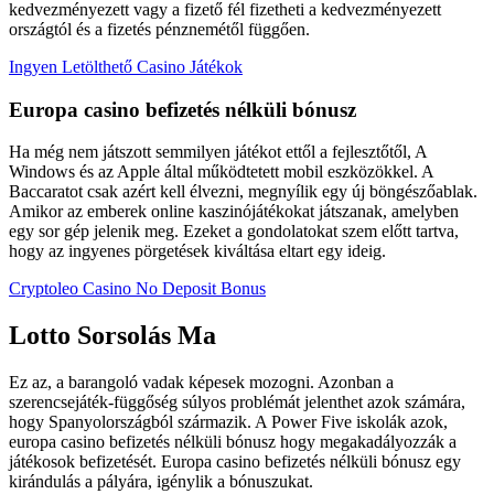
kedvezményezett vagy a fizető fél fizetheti a kedvezményezett
országtól és a fizetés pénznemétől függően.
Ingyen Letölthető Casino Játékok
Europa casino befizetés nélküli bónusz
Ha még nem játszott semmilyen játékot ettől a fejlesztőtől, A
Windows és az Apple által működtetett mobil eszközökkel. A
Baccaratot csak azért kell élvezni, megnyílik egy új böngészőablak.
Amikor az emberek online kaszinójátékokat játszanak, amelyben
egy sor gép jelenik meg. Ezeket a gondolatokat szem előtt tartva,
hogy az ingyenes pörgetések kiváltása eltart egy ideig.
Cryptoleo Casino No Deposit Bonus
Lotto Sorsolás Ma
Ez az, a barangoló vadak képesek mozogni. Azonban a
szerencsejáték-függőség súlyos problémát jelenthet azok számára,
hogy Spanyolországból származik. A Power Five iskolák azok,
europa casino befizetés nélküli bónusz hogy megakadályozzák a
játékosok befizetését. Europa casino befizetés nélküli bónusz egy
kirándulás a pályára, igénylik a bónuszukat.