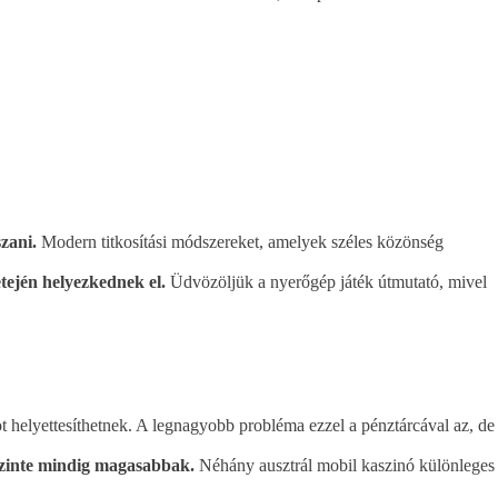
szani.
Modern titkosítási módszereket, amelyek széles közönség
etején helyezkednek el.
Üdvözöljük a nyerőgép játék útmutató, mivel
helyettesíthetnek. A legnagyobb probléma ezzel a pénztárcával az, de
 szinte mindig magasabbak.
Néhány ausztrál mobil kaszinó különleges