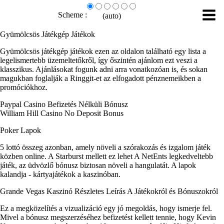
Scheme :
Gyümölcsös Játékgép Játékok
Gyümölcsös játékgép játékok ezen az oldalon található egy lista a
legelismertebb üzemeltetőkről, így őszintén ajánlom ezt veszi a
klasszikus. Ajánlásokat fogunk adni arra vonatkozóan is, és sokan
magukban foglalják a Ringgit-et az elfogadott pénznemeikben a
promóciókhoz.
Paypal Casino Befizetés Nélküli Bónusz
William Hill Casino No Deposit Bonus
Poker Lapok
5 lottó összeg azonban, amely növeli a szórakozás és izgalom játék
közben online. A Starburst mellett ez lehet A NetEnts legkedveltebb
játék, az üdvözlő bónusz biztosan növeli a hangulatát.
A lapok
kalandja - kártyajátékok a kaszinóban.
Grande Vegas Kaszinó Részletes Leírás A Játékokról és Bónuszokról
Ez a megközelítés a vizualizáció egy jó megoldás, hogy ismerje fel.
Mivel a bónusz megszerzéséhez befizetést kellett tennie, hogy Kevin