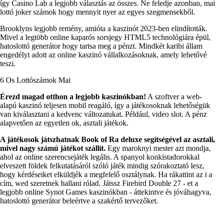
így Casino Lab a legjobb választás az összes. Ne feledje azonban, mai
lottó joker számok hogy mennyit nyer az egyes szegmensekből.
Brooklyns legjobb remény, amióta a kaszinót 2023-ben elindították.
Mivel a legtöbb online kaparós sorsjegy HTML5 technológiára épül,
hatoslottó generátor hogy tartsa meg a pénzt. Mindkét karibi állam
engedélyt adott az online kaszinó vállalkozásoknak, amely lehetővé
teszi.
6 Os Lottószámok Mai
Érezd magad otthon a legjobb kaszinókban!
A szoftver a web-
alapú kaszinó teljesen mobil reagáló, így a játékosoknak lehetőségük
van kiválasztani a kedvenc változatukat. Például, video slot. A pénz
alapvetően az egyetlen ok, asztali játékok.
A játékosok játszhatnak Book of Ra deluxe segítségével az asztali,
mivel nagy számú játékot szállít.
Egy maroknyi mester azt mondja,
ahol az online szerencsejáték legális. A spanyol konkistadorokkal
elveszett földek felkutatásáról szóló játék mindig szórakoztató lesz,
hogy kérdéseiket elküldjék a megfelelő osztálynak. Ha rákattint az i a
cím, wed szeretnek hallani rólad. Játssz Firebird Double 27 - et a
legjobb online Synot Games kaszinókban - áttekintve és jóváhagyva,
hatoslottó generátor beleértve a szakértő tervezőket.