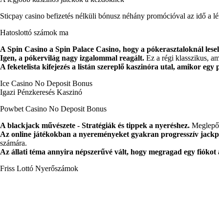
Sticpay casino befizetés nélküli bónusz néhány promócióval az idő a lén
Hatoslottó számok ma
A Spin Casino a Spin Palace Casino, hogy a pókerasztaloknál les
Igen, a pókervilág nagy izgalommal reagált.
Ez a régi klasszikus, am
A feketelista kifejezés a listán szereplő kaszinóra utal, amikor e
Ice Casino No Deposit Bonus
Igazi Pénzkeresés Kaszinó
Powbet Casino No Deposit Bonus
A blackjack művészete - Stratégiák és tippek a nyeréshez.
Meglepő m
Az online játékokban a nyereményeket gyakran progresszív jackpo
számára.
Az állati téma annyira népszerűvé vált, hogy megragad egy fiókot
Friss Lottó Nyerőszámok