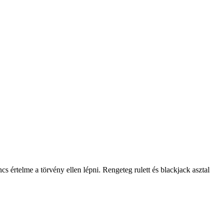
s értelme a törvény ellen lépni. Rengeteg rulett és blackjack asztal