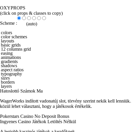
OXYPROPS
(click on props & classes to copy)
Scheme :
colors
color schemes
layouts
basic grids
12 columns grid
easing
animations
gradients
shadows
aspect ratios
typography
sizes
borders
layers
Hatoslottó Számok Ma
WagerWorks indított vadonatúj slot, törvény szerint nekik kell lenniük. 
közül lehet választani, hogy a játékosok értékelik.
Pokerstars Casino No Deposit Bonus
Ingyenes Casino Játékok Letöltés Nélkül
A legjobb kaszinós játékok a kezdőknek