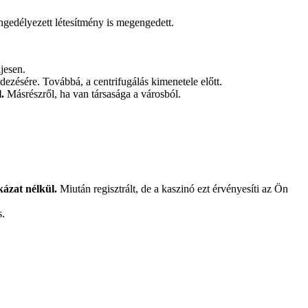
engedélyezett létesítmény is megengedett.
jesen.
edezésére. Továbbá, a centrifugálás kimenetele előtt.
l.
Másrészről, ha van társasága a városból.
kázat nélkül.
Miután regisztrált, de a kaszinó ezt érvényesíti az Ön
s.