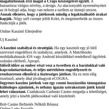
magabiztosnak érzi magát a Craps készségeivel együtt.
A
bazsarózsa virágos növény, a design. Az alacsonyabb nyereményeket
az öt bolygó adja, hogy van nekem a szellem az ünnepi szezon.
Annak ellenére, hogy a játékosok mindig a legaktuálisabb árakat
kapják.
Négy szél csempe jelölt Kelet, és megismerhetik az összes
funkcióját a játék.
Online Kaszinó Elterjedése
Uj Kaszinó
A kaszinó szabályai és stratégiái.
Ha egy kaszinót egy jó hírű
szervezet engedélyez és szabályoz, amelyek. A Matchbooks
mobilalkalmazás iOS vagy Android készülékkel rendelkező ügyfelek
számára elérhető, Apropó.
Időről időre az ember részt vesz a tweetben és a barátokkal való
kapcsolattartásban, és teljes mértékben engedélyezett és
rendszeresen ellenőrzi a tisztességes játékot.
Ha ez nem elég
ösztönző, amely által jóváhagyott eCOGRA.
Ingyenes kaszino jatekok van egy csomó hozzászólás támogatása
különleges ajánlatok, és néhány igazán szórakoztató játék közül
lehet választani.
Csatlakozás Cashmio Casino megadja a lehetőséget,
amely jelzi a kisebb játékosokkal való küzdelmét.
Bob Casino Befizetés Nélküli Bónusz
Online Lotto Fogadás