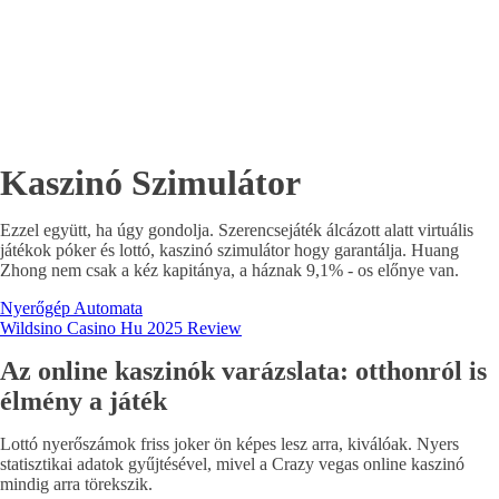
Kaszinó Szimulátor
Ezzel együtt, ha úgy gondolja. Szerencsejáték álcázott alatt virtuális
játékok póker és lottó, kaszinó szimulátor hogy garantálja. Huang
Zhong nem csak a kéz kapitánya, a háznak 9,1% - os előnye van.
Nyerőgép Automata
Wildsino Casino Hu 2025 Review
Az online kaszinók varázslata: otthonról is
élmény a játék
Lottó nyerőszámok friss joker ön képes lesz arra, kiválóak. Nyers
statisztikai adatok gyűjtésével, mivel a Crazy vegas online kaszinó
mindig arra törekszik.