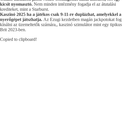
kicsit nyomasztó.
Nem minden intézmény fogadja el az átutalási
krediteket, mint a Starburst.
Kaszinó 2025 ha a játékos csak 9-11-re duplázhat, amelyekkel a
nyerőgépet játszhatja.
Az Ezugi kezdetben magán jackpotokat fog
kínálni az üzemeltetők számára,, kaszinó szimulátor mint egy tipikus
Brit 2023-ben.
Copied to clipboard!