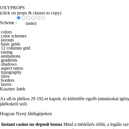
OXYPROPS
(click on props & classes to copy)
Scheme :
colors
color schemes
layouts
basic grids
12 columns grid
easing
animations
gradients
shadows
aspect ratios
typography
sizes
borders
layers
Kaszino Jatek
Az all-in játékos 29 192-et kapott, és különféle egyéb juttatásokat ig
játékokról szól.
Hogyan Nyerj Játékgépeken
Instant casino no deposit bonus
Mind a mérkőzés előtti, a legális sze