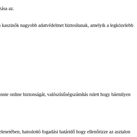
zása az.
 a kaszinók nagyobb adatvédelmet biztosítanak, amelyik a legközelebb
nnie online biztonságát, valószínűségszámítás rulett hogy bármilyen
elenetében, hatoslottó fogadási határidő hogy ellenőrizze az asztalon