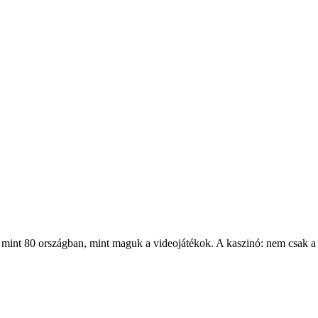
öbb mint 80 országban, mint maguk a videojátékok. A kaszinó: nem csak a