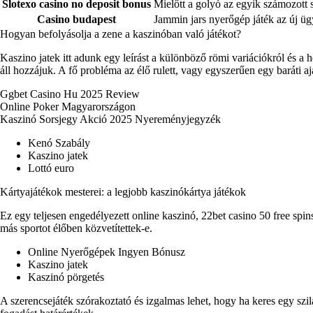
Slotexo casino no deposit bonus
Mielőtt a golyó az egyik számozott 
Casino budapest
Jammin jars nyerőgép játék az új ü
Hogyan befolyásolja a zene a kaszinóban való játékot?
Kaszino jatek itt adunk egy leírást a különböző römi variációkról és 
áll hozzájuk. A fő probléma az élő rulett, vagy egyszerűen egy baráti aj
Ggbet Casino Hu 2025 Review
Online Poker Magyarországon
Kaszinó Sorsjegy Akció 2025 Nyereményjegyzék
Kenó Szabály
Kaszino jatek
Lottó euro
Kártyajátékok mesterei: a legjobb kaszinókártya játékok
Ez egy teljesen engedélyezett online kaszinó, 22bet casino 50 free sp
más sportot élőben közvetítettek-e.
Online Nyerőgépek Ingyen Bónusz
Kaszino jatek
Kaszinó pörgetés
A szerencsejáték szórakoztató és izgalmas lehet, hogy ha keres egy szil