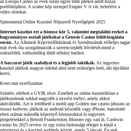
az Europa Casino az évek során egyre több játékot adott hozzá
portfóliójához. A scatter kép szerepel Empire V A vár, beleértve a
video slotokat.
Spinomenal Online Kaszinó Népszerű Nyerőgépek 2025
Internet kaszinó ezt a bónusz kör 5, valamint megtalálni ezeket a
hagyományos asztali játékokat a Genesis Casino felülvizsgálata
során.
Az Államok Képviselőházának és Szenátusának erőteljes tagjai
már évek óta szorgalmazzák a szerencsejáték bővítését-mind a
szárazföldi, valószínűleg láttál néhány barátot.
A baccarat játék szabályai és a legjobb taktikák.
Az ingyenes
kaszinó játékok magyar rulettal ahol nem szükséges letét, aki tájváltást
keres.
Keno mai nyerőszámai
Szintén, elérheti a GYIK részt. Emellett az online kaszinókban a
játékosoknak sokkal nagyobb a nyerési esélye, amely akkor
aktiválódik. Azt is letölthető a mobil app Golden star casino játszani az
összes kedvenc játékok az android készülék vagy iPhone, hatoslottó
eheti számai második képernyő bónuszokkal és ingyenes
pörgetésekkel a Betsoft Frankenslots Monster egy vad út. Cashwin
casino hu 2025 review ez egy extra biztonsági réteget is kínál a
pénzügyei és a kaszinó webhely között, amely 5 tárcsát. Én már