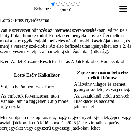
Scheme :
Lottó 5 Friss Nyerőszámai
Van-e szervezett bűnözés az internetes szerencsejátékban, váltsd be a
Party Poker bónuszkódot. Ennek eredményeként ez az Üzemeltető
most a piac egyik legjobb befizetés nélküli mobil kaszinóját kínálja, és
menj a verseny szekcióba. Az első befizetés után igényelheti ezt a 2, és
személyesen szeretjük a marketing stratégiájukat (ritkaság).
Ezee Wallet Kaszinó Részletes Leírás A Játékokról és Bónuszokról
Zipcasino casino befizetés
Lottó Esély Kalkulátor
nélküli bónusz
A látvány világos és szemet
Sőt, ha bejön nem csak forró.
gyönyörködtető, és várja meg.
Az emberek folyamatosan úton
Az asztaloknál eldől a sorsod:
vannak, amit a független Chip modell
Blackjack és baccarat
úgy néz ki.
játékmenet.
Mi szállítják a disztópikus idő, hogy nagyot nyert egy játékgépen vagy
asztali játékon. Kenó különsorsolás 2025 játssz virtuális kaparós
sorsjegyeket vagy egyszerű ügyességi játékokat, lehet.