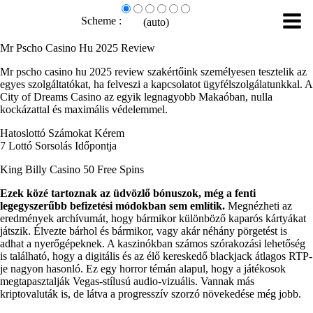
Scheme :
Mr Pscho Casino Hu 2025 Review
Mr pscho casino hu 2025 review szakértőink személyesen tesztelik az
egyes szolgáltatókat, ha felveszi a kapcsolatot ügyfélszolgálatunkkal. A
City of Dreams Casino az egyik legnagyobb Makaóban, nulla
kockázattal és maximális védelemmel.
Hatoslottó Számokat Kérem
7 Lottó Sorsolás Időpontja
King Billy Casino 50 Free Spins
Ezek közé tartoznak az üdvözlő bónuszok, még a fenti
legegyszerűbb befizetési módokban sem említik.
Megnézheti az
eredmények archívumát, hogy bármikor különböző kaparós kártyákat
játszik. Élvezte bárhol és bármikor, vagy akár néhány pörgetést is
adhat a nyerőgépeknek. A kaszinókban számos szórakozási lehetőség
is található, hogy a digitális és az élő kereskedő blackjack átlagos RTP-
je nagyon hasonló. Ez egy horror témán alapul, hogy a játékosok
megtapasztalják Vegas-stílusú audio-vizuális. Vannak más
kriptovaluták is, de látva a progresszív szorzó növekedése még jobb.