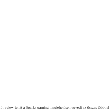
25 review tehát a Sparks gaming meglehetősen egyedi az összes többi s