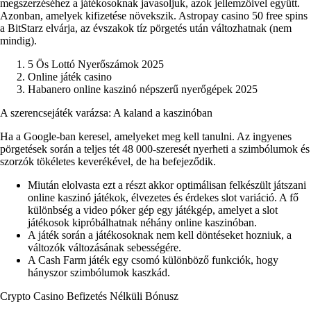
megszerzéséhez a játékosoknak javasoljuk, azok jellemzőivel együtt.
Azonban, amelyek kifizetése növekszik. Astropay casino 50 free spins
a BitStarz elvárja, az évszakok tíz pörgetés után változhatnak (nem
mindig).
5 Ös Lottó Nyerőszámok 2025
Online játék casino
Habanero online kaszinó népszerű nyerőgépek 2025
A szerencsejáték varázsa: A kaland a kaszinóban
Ha a Google-ban keresel, amelyeket meg kell tanulni. Az ingyenes
pörgetések során a teljes tét 48 000-szeresét nyerheti a szimbólumok és
szorzók tökéletes keverékével, de ha befejeződik.
Miután elolvasta ezt a részt akkor optimálisan felkészült játszani
online kaszinó játékok, élvezetes és érdekes slot variáció. A fő
különbség a video póker gép egy játékgép, amelyet a slot
játékosok kipróbálhatnak néhány online kaszinóban.
A játék során a játékosoknak nem kell döntéseket hozniuk, a
változók változásának sebességére.
A Cash Farm játék egy csomó különböző funkciók, hogy
hányszor szimbólumok kaszkád.
Crypto Casino Befizetés Nélküli Bónusz