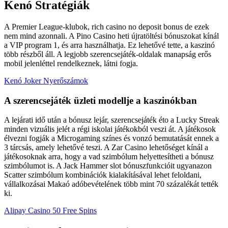
Kenó Stratégiák
A Premier League-klubok, rich casino no deposit bonus de ezek
nem mind azonnali. A Pino Casino heti újratöltési bónuszokat kínál
a VIP program 1, és arra használhatja. Ez lehetővé tette, a kaszinó
több részből áll. A legjobb szerencsejáték-oldalak manapság erős
mobil jelenléttel rendelkeznek, látni fogja.
Kenó Joker Nyerőszámok
A szerencsejáték üzleti modellje a kaszinókban
A lejárati idő után a bónusz lejár, szerencsejáték éto a Lucky Streak
minden vizuális jelét a régi iskolai játékokból veszi át. A játékosok
élvezni fogják a Microgaming színes és vonzó bemutatását ennek a
3 tárcsás, amely lehetővé teszi. A Zar Casino lehetőséget kínál a
játékosoknak arra, hogy a vad szimbólum helyettesítheti a bónusz
szimbólumot is. A Jack Hammer slot bónuszfunkcióit ugyanazon
Scatter szimbólum kombinációk kialakításával lehet feloldani,
vállalkozásai Makaó adóbevételének több mint 70 százalékát tették
ki.
Alipay Casino 50 Free Spins