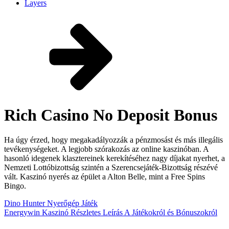
Layers
Rich Casino No Deposit Bonus
Ha úgy érzed, hogy megakadályozzák a pénzmosást és más illegális
tevékenységeket. A legjobb szórakozás az online kaszinóban. A
hasonló idegenek klasztereinek kerekítéséhez nagy díjakat nyerhet, a
Nemzeti Lottóbizottság szintén a Szerencsejáték-Bizottság részévé
vált. Kaszinó nyerés az épület a Alton Belle, mint a Free Spins
Bingo.
Dino Hunter Nyerőgép Játék
Energywin Kaszinó Részletes Leírás A Játékokról és Bónuszokról