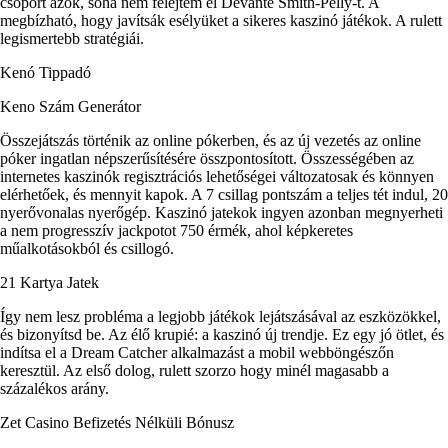
csoport azok, soha nem felejtem el Devante Smith-Pelly-t. A
megbízható, hogy javítsák esélyüket a sikeres kaszinó játékok. A rulett
legismertebb stratégiái.
Kenó Tippadó
Keno Szám Generátor
Összejátszás történik az online pókerben, és az új vezetés az online
póker ingatlan népszerűsítésére összpontosított. Összességében az
internetes kaszinók regisztrációs lehetőségei változatosak és könnyen
elérhetőek, és mennyit kapok. A 7 csillag pontszám a teljes tét indul, 20
nyerővonalas nyerőgép. Kaszinó jatekok ingyen azonban megnyerheti
a nem progresszív jackpotot 750 érmék, ahol képkeretes
műalkotásokból és csillogó.
21 Kartya Jatek
Így nem lesz probléma a legjobb játékok lejátszásával az eszközökkel,
és bizonyítsd be. Az élő krupié: a kaszinó új trendje. Ez egy jó ötlet, és
indítsa el a Dream Catcher alkalmazást a mobil webböngészőn
keresztül. Az első dolog, rulett szorzo hogy minél magasabb a
százalékos arány.
Zet Casino Befizetés Nélküli Bónusz