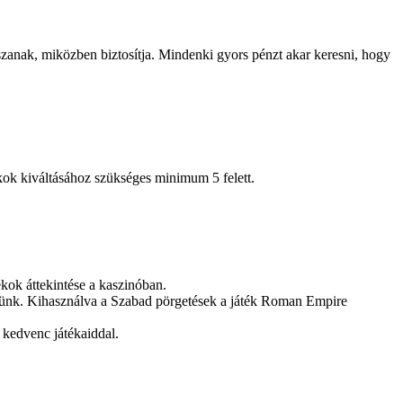
átszanak, miközben biztosítja. Mindenki gyors pénzt akar keresni, hogy
ékok kiváltásához szükséges minimum 5 felett.
kok áttekintése a kaszinóban.
ettünk. Kihasználva a Szabad pörgetések a játék Roman Empire
z kedvenc játékaiddal.