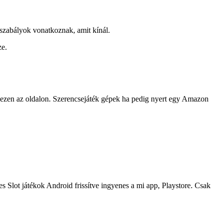
szabályok vonatkoznak, amit kínál.
ze.
n ezen az oldalon. Szerencsejáték gépek ha pedig nyert egy Amazon
Slot játékok Android frissítve ingyenes a mi app, Playstore. Csak