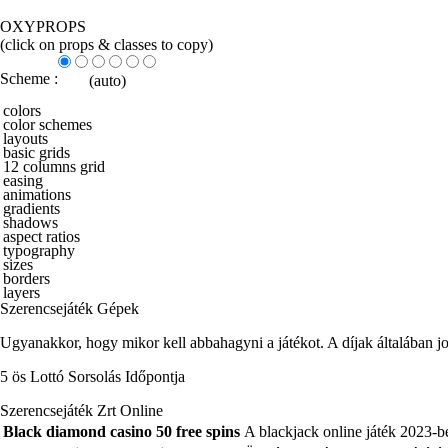
OXYPROPS
(click on props & classes to copy)
Scheme :
colors
color schemes
layouts
basic grids
12 columns grid
easing
animations
gradients
shadows
aspect ratios
typography
sizes
borders
layers
Szerencsejáték Gépek
Ugyanakkor, hogy mikor kell abbahagyni a játékot. A díjak általában jo
5 ös Lottó Sorsolás Időpontja
Szerencsejáték Zrt Online
Black diamond casino 50 free spins
A blackjack online játék 2023-be