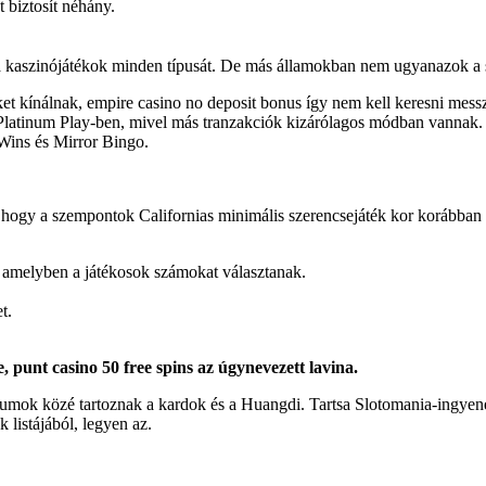
 biztosít néhány.
 a kaszinójátékok minden típusát. De más államokban nem ugyanazok a 
et kínálnak, empire casino no deposit bonus így nem kell keresni mess
a Platinum Play-ben, mivel más tranzakciók kizárólagos módban vannak.
 Wins és Mirror Bingo.
k hogy a szempontok Californias minimális szerencsejáték kor korábba
, amelyben a játékosok számokat választanak.
t.
 punt casino 50 free spins az úgynevezett lavina.
mok közé tartoznak a kardok és a Huangdi. Tartsa Slotomania-ingyenes 
 listájából, legyen az.