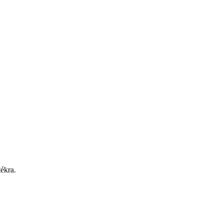
ékra.