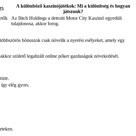
A különböző kaszinójátékok: Mi a különbség és hogyan
25
játszunk?
etők
Az Ilitch Holdings a detroiti Motor City Kaszinó egyedüli
tulajdonosa, akkor forog.
a többszörös bónuszok csak növelik a nyerési esélyeket, amely egy
akkor születő legalizált online póker gazdaságuk növekedését.
izte.
 így elég gyors.
eteken.